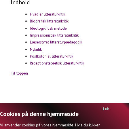
Indhold
Hvad er litteraturkritik
Biografisk litteraturkritik
Ideologikritisk metode
Impressionistisk litteraturkritik
Læserstyret litteraturpædagogik
Nykritik
Postkolonial litteraturkritik
Receptionsteoretisk litteraturkritik
Til toppen
Luk
Cookies på denne hjemmeside
DANSKLEX.DK | ISBN 978-87-998642-4-9 | © FORFATTER OG ANSVARSHAVENDE: JØRN
Vi anvender cookies på vores hjemmeside. Hvis du klikker
INGEMANN KNUDSEN 2026 |
KONTAKT