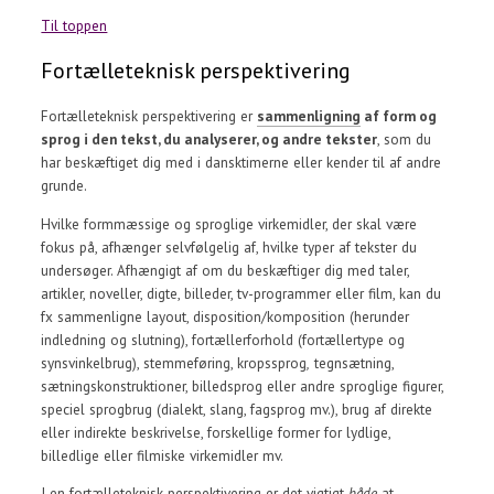
Til toppen
Fortælleteknisk perspektivering
Fortælleteknisk perspektivering er
sammenligning
af form og
sprog i den tekst, du analyserer, og andre tekster
, som du
har beskæftiget dig med i dansktimerne eller kender til af andre
grunde.
Hvilke formmæssige og sproglige virkemidler, der skal være
fokus på, afhænger selvfølgelig af, hvilke typer af tekster du
undersøger. Afhængigt af om du beskæftiger dig med taler,
artikler, noveller, digte, billeder, tv-programmer eller film, kan du
fx sammenligne layout, disposition/komposition (herunder
indledning og slutning), fortællerforhold (fortællertype og
synsvinkelbrug), stemmeføring, kropssprog
,
tegnsætning,
sætningskonstruktioner, billedsprog eller andre sproglige figurer,
speciel sprogbrug (dialekt, slang, fagsprog mv.), brug af direkte
eller indirekte beskrivelse, forskellige former for lydlige,
billedlige eller filmiske virkemidler mv.
I en fortælleteknisk perspektivering er det vigtigt
både
at