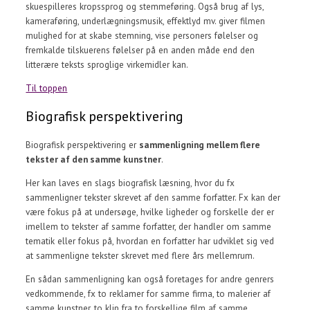
skuespilleres kropssprog og stemmeføring. Også brug af lys,
kameraføring, underlægningsmusik, effektlyd mv. giver filmen
mulighed for at skabe stemning, vise personers følelser og
fremkalde tilskuerens følelser på en anden måde end den
litterære teksts sproglige virkemidler kan.
Til toppen
Biografisk perspektivering
Biografisk perspektivering er
sammenligning mellem flere
tekster af den samme kunstner
.
Her kan laves en slags biografisk læsning, hvor du fx
sammenligner tekster skrevet af den samme forfatter. Fx kan der
være fokus på at undersøge, hvilke ligheder og forskelle der er
imellem to tekster af samme forfatter, der handler om samme
tematik eller fokus på, hvordan en forfatter har udviklet sig ved
at sammenligne tekster skrevet med flere års mellemrum.
En sådan sammenligning kan også foretages for andre genrers
vedkommende, fx to reklamer for samme firma, to malerier af
samme kunstner, to klip fra to forskellige film af samme