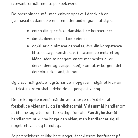
relevant formål med at perspektivere.
De overordnede mål med enhver opgave i dansk på en
gymnasial uddannelse er - i en eller anden grad - at styrke:
enten din specifikke danskfaglige kompetence
din studiemæssige kompetence
og/eller din almene dannelse, dvs. din kompetence
til at deltage konstruktivt (= løsningsorienteret og
idérig uden at nedgøre andre mennesker eller
deres ideer og synspunkter)) som aktiv borger i det
demokratiske land, du bor i.
Og disse mål gælder også, når der i opgaven indgår et krav om,
at tekstanalysen skal indeholde en perspektivering.
De tre kompetencemål når du ved at søge opfyldelse af
forskellige vidensmål og færdighedsmål.
Vidensmål
handler om
at tilegne sig viden om forskellige forhold.
Færdighedsmål
handler om at kunne bruge den viden, man har tilegnet sig, til
noget relevant og fornuftigt.
At perspektivere er ikke bare noget, dansklærere har fundet på