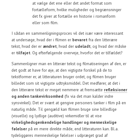
at vælge det ene eller det andet format som
fortælleform, hvilke muligheder og begrænsninger
det fx giver at fortælle en historie i romanform
eller som film.
I sådan en sammenligningsproces vil det især være interessant
at undersøge, hvad der i filmen er
bevaret
fra den litterære
tekst, hvad der er
ændret
, hvad der
udeladt
, og hvad der måske
er
tilføjet
. Og efterfølgende overveje, hvorfor det er tilfældet?
Sammenligner man en litterær tekst og filmatiseringen af den, er
det godt at have for øje, at den vigtigste forskel på de to
tekstformer er, at litteraturen bruger ordet, og filmen bruger
billedet som sit vigtigste udtryksmiddel. Det medfører, at det i
den litterære tekst er meget nemmere at fremsætte
refleksioner
og anden tankevirksomhed
(fx via det man kalder indre
synsvinkel). Det er svært at gengive personers tanker i film på en
naturlig måde. Til gengæld kan filmen bruge sine billedlige
(visuelle) og lydlige (auditive) virkemidler til at vise
virkelighedsgenkendelige handlinger og menneskelige
følelser
på en mere direkte måde, end litteraturen kan. Bl.a.
tydeliggøres menneskelige følelser i udpræget grad af