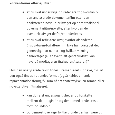
konventioner eller ej
. Dvs.:
at du skal undersøge og redegøre for, hvordan fx
den analyserede dokumentarfilm eller den
analyserede novelle er bygget op som traditionel
dokumentarfilm/novelle, eller hvordan den
eventuelt afviger derfra/er anderledes
at du skal reflektere over, hvorfor afsenderen
(instruktøren/forfatteren) måske har foretaget det
genrevalg, han nu har - og hvilken virkning
genrevalget (eller eventuelt genrebruddet) kan
have på modtageren (tilskueren/læseren)?
Hvis den analyserede tekst findes i
remedieret udgave
, dvs. at
den også findes i et andet format (også kaldet en anden
repræsentationsform), fx som når et teaterstykke, en roman eller
novelle bliver filmatiseret:
kan du først undersøge ligheder og forskelle
mellem den originale og den remedierede teksts
form og indhold
og dernæst overveje, hvilke grunde der kan være til