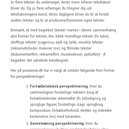
Jo flere tekster du undersøger, desto mere erfaren tekstlæser
bliver du. Og jo flere erfaringer du tilegner dig udi
tekstlæsningens kunst, desto dygtigere bliver du til at forstå
andres tekster og til at producere/formulere egne tekster.
Bemærk, at med begrebet 'tekster' menes i denne sammenhæng
alle former for tekster, dvs. både mundtlige tekster (fx taler),
skriftlige tekster (sagprosa, epik og lyrik), visuelle tekster
(reklamebilleder, malerier mv.) og filmiske tekster
(dokumentarfilm, reklamefilm, musikvideoer, spillefilm) - jf.
begrebet 'det udvidede tekstbegreb'.
Her på pixidansk.dk har vi valgt at omtale følgende fem former
for perspektiveringer:
Fortælleteknisk perspektivering
, hvor du
sammenligner forskellige teksters brug af
fortælletekniske virkemidler (fx billedsprog og
sproglige figurer, forskellige slags sprogbrug,
komposition, fortællerforhold, direkte og indirekte
beskrivelse mv.) med hinanden.
Genremæssig perspektivering
, hvor du