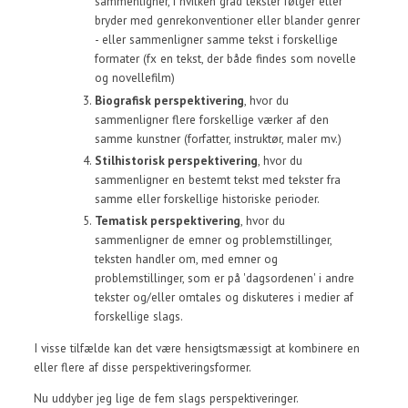
sammenligner, i hvilken grad tekster følger eller
bryder med genrekonventioner eller blander genrer
- eller sammenligner samme tekst i forskellige
formater (fx en tekst, der både findes som novelle
og novellefilm)
Biografisk perspektivering
, hvor du
sammenligner flere forskellige værker af den
samme kunstner (forfatter, instruktør, maler mv.)
Stilhistorisk perspektivering
, hvor du
sammenligner en bestemt tekst med tekster fra
samme eller forskellige historiske perioder.
Tematisk perspektivering
, hvor du
sammenligner de emner og problemstillinger,
teksten handler om, med emner og
problemstillinger, som er på 'dagsordenen' i andre
tekster og/eller omtales og diskuteres i medier af
forskellige slags.
I visse tilfælde kan det være hensigtsmæssigt at kombinere en
eller flere af disse perspektiveringsformer.
Nu uddyber jeg lige de fem slags perspektiveringer.