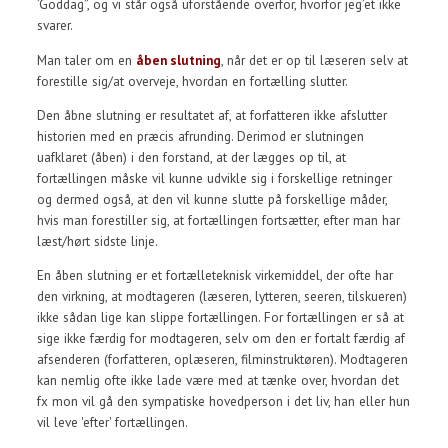
’Goddag”, og vi står også uforstående overfor, hvorfor jeg’et ikke
svarer.
Man taler om en
åben slutning
, når det er op til læseren selv at
forestille sig/at overveje, hvordan en fortælling slutter.
Den åbne slutning er resultatet af, at forfatteren ikke afslutter
historien med en præcis afrunding. Derimod er slutningen
uafklaret (åben) i den forstand, at der lægges op til, at
fortællingen måske vil kunne udvikle sig i forskellige retninger
og dermed også, at den vil kunne slutte på forskellige måder,
hvis man forestiller sig, at fortællingen fortsætter, efter man har
læst/hørt sidste linje.
En åben slutning er et fortælleteknisk virkemiddel, der ofte har
den virkning, at modtageren (læseren, lytteren, seeren, tilskueren)
ikke sådan lige kan slippe fortællingen. For fortællingen er så at
sige ikke færdig for modtageren, selv om den er fortalt færdig af
afsenderen (forfatteren, oplæseren, filminstruktøren). Modtageren
kan nemlig ofte ikke lade være med at tænke over, hvordan det
fx mon vil gå den sympatiske hovedperson i det liv, han eller hun
vil leve 'efter' fortællingen.