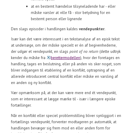
at en bestemt hændelse tilsyneladende har - eller
måske varsler at ville få - stor betydning for en
bestemt person eller lignende
Den slags episoder i handlingen kaldes
vendepunkter
.
Især kan det være interessant i en tekstanalyse af en episk tekst
at undersøge, om der måske specielt er én af begivenhederne,
der udgør et vendepunkt, en slags
point of no return
(dette udtryk
kender du måske fra
berettermodellen
), hvor der foretages en
handling, tages en beslutning, eller på anden vis sker noget, som
bliver indgangen til etablering af en konflikt, optrapning af en
allerede introduceret central konflikt eller måske en varsling af
en anden og ny konflikt.
Vær opmærksom på, at der kan være mere end ét vendepunkt,
som er interessant at lægge mærke til - især i længere episke
fortællinger.
Når en konflikt eller speciel problemstilling bliver synliggjort i en
fortællings vendepunkt, forventer modtageren pr. automatik, at
handlingen bevæger sig frem mod en eller anden form for