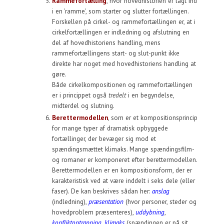
Rammefortælling
, hvor hovedhistorien er lagt ind
i en 'ramme', som starter og slutter fortællingen.
Forskellen på cirkel- og rammefortællingen er, at i
cirkelfortællingen er indledning og afslutning en
del af hovedhistoriens handling, mens
rammefortællingens start- og slut-punkt ikke
direkte har noget med hovedhistoriens handling at
gøre.
Både cirkelkompositionen og rammefortællingen
er i princippet også
tredelt
i en begyndelse,
midterdel og slutning.
Berettermodellen
, som er et kompositionsprincip
for mange typer af dramatisk opbyggede
fortællinger, der bevæger sig mod et
spændingsmættet klimaks. Mange spændingsfilm-
og romaner er komponeret efter berettermodellen.
Berettermodellen er en kompositionsform, der er
karakteristisk ved at være inddelt i seks dele (eller
faser). De kan beskrives sådan her:
anslag
(indledning),
præsentation
(hvor personer, steder og
hovedproblem præsenteres),
uddybning
,
konfliktoptrapning
,
klimaks
(spændingen er på sit