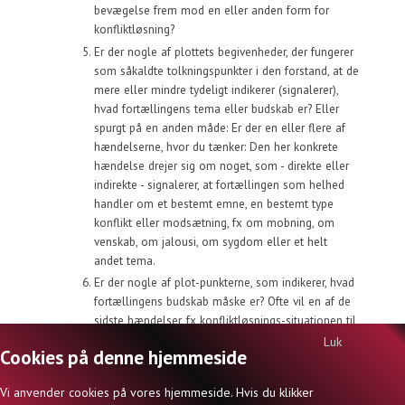
bevægelse frem mod en eller anden form for
konfliktløsning?
Er der nogle af plottets begivenheder, der fungerer
som såkaldte tolkningspunkter i den forstand, at de
mere eller mindre tydeligt indikerer (signalerer),
hvad fortællingens tema eller budskab er? Eller
spurgt på en anden måde: Er der en eller flere af
hændelserne, hvor du tænker: Den her konkrete
hændelse drejer sig om noget, som - direkte eller
indirekte - signalerer, at fortællingen som helhed
handler om et bestemt emne, en bestemt type
konflikt eller modsætning, fx om mobning, om
venskab, om jalousi, om sygdom eller et helt
andet tema.
Er der nogle af plot-punkterne, som indikerer, hvad
fortællingens budskab måske er? Ofte vil en af de
sidste hændelser, fx konfliktløsnings-situationen til
sidst, antyde en erfaring, en
Luk
Cookies på denne hjemmeside
holdningstilkendegivelse eller lignende - om det
centrale tema, som fortællingen har sat på
Vi anvender cookies på vores hjemmeside. Hvis du klikker
dagsordenen - og som kan siges at udgøre