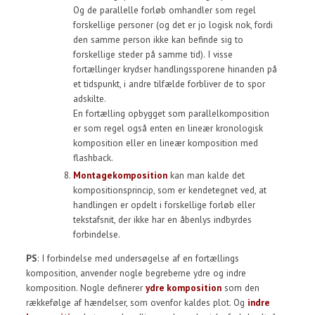
Og de parallelle forløb omhandler som regel
forskellige personer (og det er jo logisk nok, fordi
den samme person ikke kan befinde sig to
forskellige steder på samme tid). I visse
fortællinger krydser handlingssporene hinanden på
et tidspunkt, i andre tilfælde forbliver de to spor
adskilte.
En fortælling opbygget som parallelkomposition
er som regel også enten en lineær kronologisk
komposition eller en lineær komposition med
flashback.
Montagekomposition
kan man kalde det
kompositionsprincip, som er kendetegnet ved, at
handlingen er opdelt i forskellige forløb eller
tekstafsnit, der ikke har en åbenlys indbyrdes
forbindelse.
PS
: I forbindelse med undersøgelse af en fortællings
komposition, anvender nogle begreberne ydre og indre
komposition. Nogle definerer
ydre komposition
som den
rækkefølge af hændelser, som ovenfor kaldes plot. Og
indre