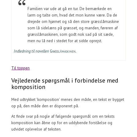
Familien var ude at gå en tur. De bemærkede en
larm og talte om, hvad det mon kunne være. Da de
drejede om hjørnet og så den store græsslåmaskine
som lå sidelæns på græsset, og manden, føreren af
græsslåmaskinen, som godt nok sad på sit sæde,
men nu lå ned i stedet for at sidde oprejst.
Indledning til novellen
Græsslåmaskinen
.
Til toppen
Vejledende spørgsmål i forbindelse med
komposition
Med udtrykket 'komposition' menes den måde, en tekst er bygget
op på, den måde den er disponeret på.
At finde svar på nogle af følgende spørgsmål om en teksts
komposition kan åbne op for en uddybende forståelse og
udvidet oplevelse af teksten.