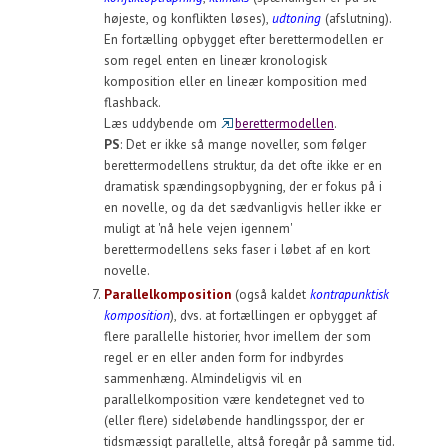
højeste, og konflikten løses),
udtoning
(afslutning).
En fortælling opbygget efter berettermodellen er
som regel enten en lineær kronologisk
komposition eller en lineær komposition med
flashback.
Læs uddybende om
berettermodellen
.
PS
: Det er ikke så mange noveller, som følger
berettermodellens struktur, da det ofte ikke er en
dramatisk spændingsopbygning, der er fokus på i
en novelle, og da det sædvanligvis heller ikke er
muligt at 'nå hele vejen igennem'
berettermodellens seks faser i løbet af en kort
novelle.
Parallelkomposition
(også kaldet
kontrapunktisk
komposition
), dvs. at fortællingen er opbygget af
flere parallelle historier, hvor imellem der som
regel er en eller anden form for indbyrdes
sammenhæng. Almindeligvis vil en
parallelkomposition være kendetegnet ved to
(eller flere) sideløbende handlingsspor, der er
tidsmæssigt parallelle, altså foregår på samme tid.