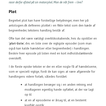
racer derfor afsted på sin motorcykel. Mon de når frem - i live?
Plot
Begrebet plot kan have forskellige betydninger, men her på
antologien.dk defineres plottet i en fiktiv tekst som den kæde af
begivenheder, tekstens handling består af.
Ofte kan det være vældigt overbliksskabende, hvis du opstiller en
'
plot-liste
', dvs. en liste over de vigtigste episoder (som man
også kan kalde hændelser eller begivenheder) i handlingen.
Beskriv hver episode på listen med en kort indholdsdækkende
overskrift.
I de fleste episke tekster er der en eller nogle få af hændelserne,
som er specielt vigtige, fordi de kan siges at være afgørende for
handlingens videre forløb, således forstået:
at handlingen bevæger sig i en anden retning, end
modtageren egentlig havde opfattet, at der var lagt
op til
at en af episoderne er årsag til, at en bestemt
konflikt opstår