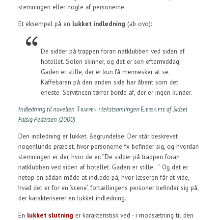
stemningen eller nogle af personerne.
Et eksempel på en
lukket indledning
(ab ovo):
De sidder på trappen foran natklubben ved siden af
hotellet. Solen skinner, og det er sen eftermiddag.
Gaden er stille, der er kun få mennesker at se.
Kaffebaren på den anden side har åbent som det
eneste. Servitricen tørrer borde af, der er ingen kunder.
Indledning til novellen
Trappen
i tekstsamlingen
Ejerskifte
af Sidsel
Falsig Pedersen (2000)
Den indledning er lukket. Begrundelse: Der står beskrevet
nogenlunde præcist, hvor personerne fx befinder sig, og hvordan
stemningen er der, hvor de er: ”De sidder på trappen foran
natklubben ved siden af hotellet. Gaden er stille…” Og det er
netop en sådan måde at indlede på, hvor læseren får at vide,
hvad det er for en ’scene’, fortællingens personer befinder sig på,
der karakteriserer en lukket indledning.
En
lukket slutning
er karakteristisk ved - i modsætning til den