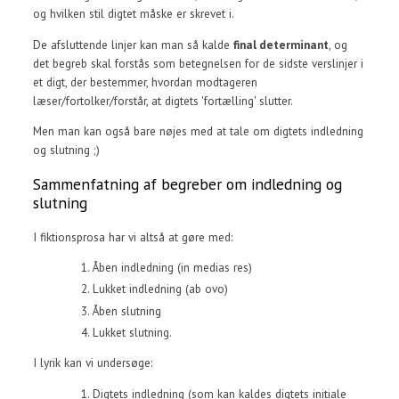
og hvilken stil digtet måske er skrevet i.
De afsluttende linjer kan man så kalde
final determinant
, og
det begreb skal forstås som betegnelsen for de sidste verslinjer i
et digt, der bestemmer, hvordan modtageren
læser/fortolker/forstår, at digtets 'fortælling' slutter.
Men man kan også bare nøjes med at tale om digtets indledning
og slutning ;)
Sammenfatning af begreber om indledning og
slutning
I fiktionsprosa har vi altså at gøre med:
Åben indledning (in medias res)
Lukket indledning (ab ovo)
Åben slutning
Lukket slutning.
I lyrik kan vi undersøge:
Digtets indledning (som kan kaldes digtets initiale