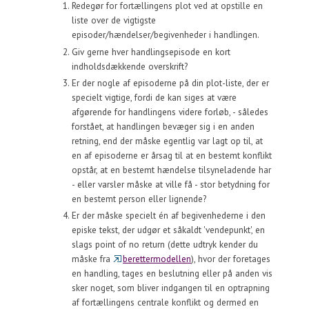
Redegør for fortællingens plot ved at opstille en
liste over de vigtigste
episoder/hændelser/begivenheder i handlingen.
Giv gerne hver handlingsepisode en kort
indholdsdækkende overskrift?
Er der nogle af episoderne på din plot-liste, der er
specielt vigtige, fordi de kan siges at være
afgørende for handlingens videre forløb, - således
forstået, at handlingen bevæger sig i en anden
retning, end der måske egentlig var lagt op til, at
en af episoderne er årsag til at en bestemt konflikt
opstår, at en bestemt hændelse tilsyneladende har
- eller varsler måske at ville få - stor betydning for
en bestemt person eller lignende?
Er der måske specielt én af begivenhederne i den
episke tekst, der udgør et såkaldt 'vendepunkt', en
slags point of no return (dette udtryk kender du
måske fra
berettermodellen
), hvor der foretages
en handling, tages en beslutning eller på anden vis
sker noget, som bliver indgangen til en optrapning
af fortællingens centrale konflikt og dermed en