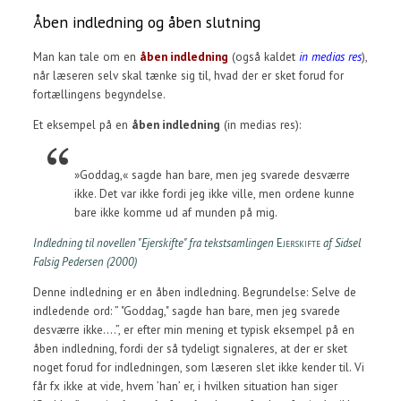
Åben indledning og åben slutning
Man kan tale om en
åben indledning
(også kaldet
in medias res
),
når læseren selv skal tænke sig til, hvad der er sket forud for
fortællingens begyndelse.
Et eksempel på en
åben indledning
(in medias res):
Goddag,
sagde han bare, men jeg svarede desværre
ikke. Det var ikke fordi jeg ikke ville, men ordene kunne
bare ikke komme ud af munden på mig.
Indledning til novellen "Ejerskifte" fra tekstsamlingen
Ejerskifte
af Sidsel
Falsig Pedersen (2000)
Denne indledning er en åben indledning. Begrundelse: Selve de
indledende ord: ” "Goddag," sagde han bare, men jeg svarede
desværre ikke….”, er efter min mening et typisk eksempel på en
åben indledning, fordi der så tydeligt signaleres, at der er sket
noget forud for indledningen, som læseren slet ikke kender til. Vi
får fx ikke at vide, hvem ’han’ er, i hvilken situation han siger