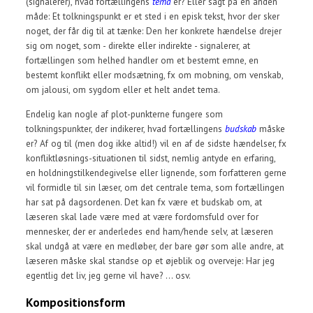
(signalerer), hvad fortællingens
tema
er? Eller sagt på en anden
måde: Et tolkningspunkt er et sted i en episk tekst, hvor der sker
noget, der får dig til at tænke: Den her konkrete hændelse drejer
sig om noget, som - direkte eller indirekte - signalerer, at
fortællingen som helhed handler om et bestemt emne, en
bestemt konflikt eller modsætning, fx om mobning, om venskab,
om jalousi, om sygdom eller et helt andet tema.
Endelig kan nogle af plot-punkterne fungere som
tolkningspunkter, der indikerer, hvad fortællingens
budskab
måske
er? Af og til (men dog ikke altid!) vil en af de sidste hændelser, fx
konfliktløsnings-situationen til sidst, nemlig antyde en erfaring,
en holdningstilkendegivelse eller lignende, som forfatteren gerne
vil formidle til sin læser, om det centrale tema, som fortællingen
har sat på dagsordenen. Det kan fx være et budskab om, at
læseren skal lade være med at være fordomsfuld over for
mennesker, der er anderledes end ham/hende selv, at læseren
skal undgå at være en medløber, der bare gør som alle andre, at
læseren måske skal standse op et øjeblik og overveje: Har jeg
egentlig det liv, jeg gerne vil have? ... osv.
Kompositionsform