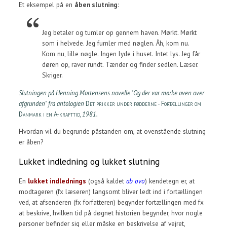
Et eksempel på en
åben slutning
:
Jeg betaler og tumler op gennem haven. Mørkt. Mørkt
som i helvede. Jeg fumler med nøglen. Åh, kom nu.
Kom nu, lille nøgle. Ingen lyde i huset. Intet lys. Jeg får
døren op, raver rundt. Tænder og finder sedlen. Læser.
Skriger.
Slutningen på Henning Mortensens novelle "Og der var mørke oven over
afgrunden" fra antologien
Det prikker under fødderne - Fortællinger om
Danmark i en A-krafttid
, 1981.
Hvordan vil du begrunde påstanden om, at ovenstående slutning
er åben?
Lukket indledning og lukket slutning
En
lukket indlednings
(også kaldet
ab ovo
) kendetegn er, at
modtageren (fx læseren) langsomt bliver ledt ind i fortællingen
ved, at afsenderen (fx forfatteren) begynder fortællingen med fx
at beskrive, hvilken tid på døgnet historien begynder, hvor nogle
personer befinder sig eller måske en beskrivelse af vejret,