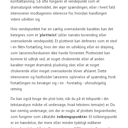
konfliktløsning. Så ofte fungerer et vendepunkt som et
dramaturgisk virkemiddel, der øger spændingen, eller i hvert fald
intensiverer modtagerens interesse for, hvordan handlingen
videre udvikler sig.
Hvis vendepunktet har en særlig overraskende karakter, kan det
betegnes som et '
plottwist
' (eller narrativ kovending eller
overraskende vendepunkt). Et plottwist kan defineres som et sted
i en fiktiv fortælling, hvor der sker en udvikling eller en drejning,
som læseren/beskueren ikke havde forventet. Plottwistet kan
komme til udtryk ved, at noget chokerende eller af anden
karakter meget dramatisk pludselig sker, eller at noget
chokerende eller meget overraskende bliver afsløret. Dette
intensiverer og fastholder læserens oplevelse af spænding, fordi
fortællingen nu bevæger sig i en - foreløbig - uforudsigelig
retning.
Du kan også bruge din plot-liste, når du på et tidspunkt i din
tekstanalyse måske vil undersøge, hvad tekstens tema(er) er. Du
kan nemlig undersøge, om der er nogle af plottets begivenheder,
som fungerer som såkaldte
tolkningspunkter
. Et tolkningspunkt
er en hændelse, der mere eller mindre tydeligt indikerer