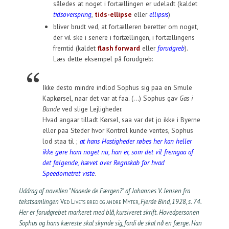
således at noget i fortællingen er udeladt (kaldet
tidsoverspring
,
tids-ellipse
eller
ellipsis
)
bliver brudt ved, at fortælleren beretter om noget,
der vil ske i senere i fortællingen, i fortællingens
fremtid (kaldet
flash forward
eller
forudgreb
).
Læs dette eksempel på forudgreb:
Ikke desto mindre indlod Sophus sig paa en Smule
Kapkørsel, naar det var at faa. (...) Sophus gav
Gas i
Bunde
ved slige Lejligheder.
Hvad angaar tilladt Kørsel, saa var det jo ikke i Byerne
eller paa Steder hvor Kontrol kunde ventes, Sophus
lod staa til ;
at hans Hastigheder røbes her kan heller
ikke gøre ham noget nu, han er, som det vil fremgaa af
det følgende, hævet over Regnskab for hvad
Speedometret viste
.
Uddrag af novellen "Naaede de Færgen?" af Johannes V. Jensen fra
tekstsamlingen
Ved Livets bred og andre Myter
, Fjerde Bind, 1928, s. 74.
Her er forudgrebet markeret med blå, kursiveret skrift. Hovedpersonen
Sophus og hans kæreste skal skynde sig, fordi de skal nå en færge. Han