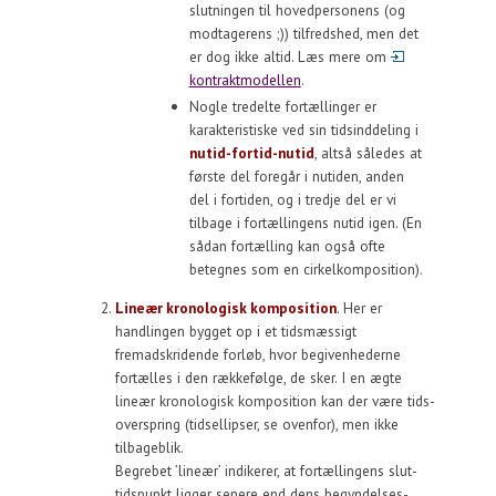
slutningen til hovedpersonens (og
modtagerens ;)) tilfredshed, men det
er dog ikke altid. Læs mere om
kontraktmodellen
.
Nogle tredelte fortællinger er
karakteristiske ved sin tidsinddeling i
nutid-fortid-nutid
, altså således at
første del foregår i nutiden, anden
del i fortiden, og i tredje del er vi
tilbage i fortællingens nutid igen. (En
sådan fortælling kan også ofte
betegnes som en cirkelkomposition).
Lineær kronologisk komposition
. Her er
handlingen bygget op i et tidsmæssigt
fremadskridende forløb, hvor begivenhederne
fortælles i den rækkefølge, de sker. I en ægte
lineær kronologisk komposition kan der være tids-
overspring (tidsellipser, se ovenfor), men ikke
tilbageblik.
Begrebet ’lineær’ indikerer, at fortællingens slut-
tidspunkt ligger senere end dens begyndelses-