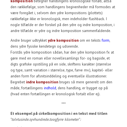
komposition
betegner handlingens kronologiske forløb, altså
den rækkefølge, som handlingens begivenheder må formodes at
være foregået i, selvom den ydre kompositions (plottets)
rækkefølge ikke er kronologisk, men indeholder flashback. I
nogle tilfælde er der forskel på den ydre og indre komposition, i
andre tilfælde er ydre og indre komposition sammenfaldende.
Andre bruger udtrykket
ydre komposition
om en teksts
form
,
dens ydre fysiske kendetegn og udseende.
Forstås ydre komposition sådan, har den ydre komposition fx at
gøre med en roman eller novellesamlings for- og bagside, et
digts grafiske opstilling på en side, skriftens karakter (størrelse
og type, samt variation i størrelse, type, farve mv.), kapitel- eller
anden form for afsnitsinddeling og eventuelle illustrationer.
Begrebet
indre komposition
bruges så mere generelt om den
måde, fortællingens
indhold
, dens handling, er bygget op på
(hvad enten fortællingen er kronologisk fortalt eller ej).
***
Et eksempel på cirkelkomposition i en tekst med titlen
"tolvtusinde.syvhundrede.toogfyrre kilometer":