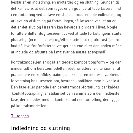
består af en indledning, en midterdel og en slutning. Grunden til
det kan være, at det som regel er en god ide at lede læseren ind
i en fortælling ved at lave en slags introducerende indledning og
at lave en afslutning på fortællingen, så læseren ved, at nu er
det er det slut, og læseren kan bevæge sig videre i livet. Nogle
forfattere driller dog læseren lidt ved at lade fortællingens starte
pludseligt (in medias res) og/eller slutte brat og uforløst (se mit
bud på, hvorfor forfatteren vælger den ene eller den anden måde
at indlede og afslutte på i mit svar på næste spørgsmål).
Kontraktmodellen er også en tredelt kompositionsform – og den
minder lidt om berettermodellen, idet forfatterens intention er at
præsentere en konfliktsituation, der skaber en interessevækkende
forventning hos læseren om, hvordan konflikten mon bliver løst.
Den fase eller periode i en berettermodel-fortælling, der kaldes
’konfliktoptrapning’, er sådan set den samme som den midterste
fase, der indledes med et kontraktbrud i en fortælling, der bygger
på kontraktmodellen.
Til toppen
Indledning og slutning