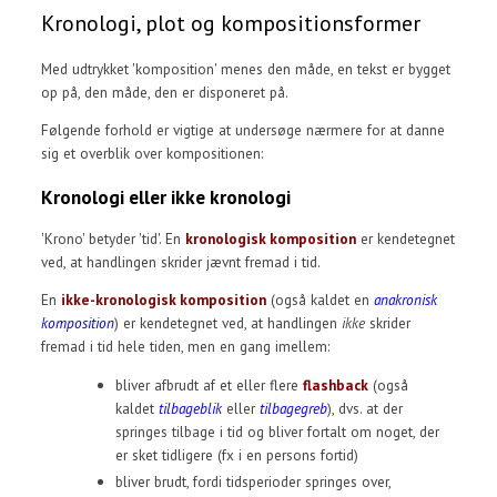
Kronologi, plot og kompositionsformer
Med udtrykket 'komposition' menes den måde, en tekst er bygget
op på, den måde, den er disponeret på.
Følgende forhold er vigtige at undersøge nærmere for at danne
sig et overblik over kompositionen:
Kronologi eller ikke kronologi
'Krono' betyder 'tid'. En
kronologisk komposition
er kendetegnet
ved, at handlingen skrider jævnt fremad i tid.
En
ikke-kronologisk komposition
(også kaldet en
anakronisk
komposition
) er kendetegnet ved, at handlingen
ikke
skrider
fremad i tid hele tiden, men en gang imellem:
bliver afbrudt af et eller flere
flashback
(også
kaldet
tilbageblik
eller
tilbagegreb
), dvs. at der
springes tilbage i tid og bliver fortalt om noget, der
er sket tidligere (fx i en persons fortid)
bliver brudt, fordi tidsperioder springes over,