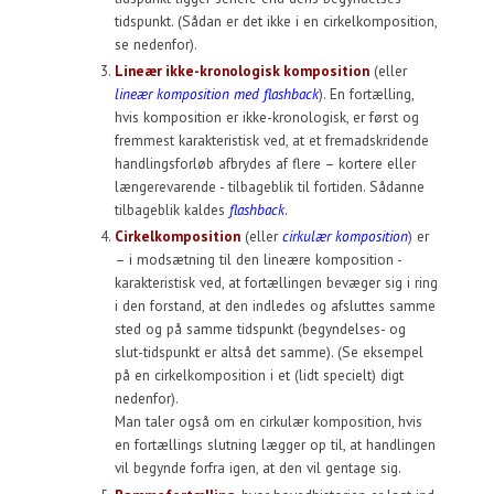
tidspunkt. (Sådan er det ikke i en cirkelkomposition,
se nedenfor).
Lineær ikke-kronologisk komposition
(eller
lineær komposition med flashback
). En fortælling,
hvis komposition er ikke-kronologisk, er først og
fremmest karakteristisk ved, at et fremadskridende
handlingsforløb afbrydes af flere – kortere eller
længerevarende - tilbageblik til fortiden. Sådanne
tilbageblik kaldes
flashback
.
Cirkelkomposition
(eller
cirkulær komposition
) er
– i modsætning til den lineære komposition -
karakteristisk ved, at fortællingen bevæger sig i ring
i den forstand, at den indledes og afsluttes samme
sted og på samme tidspunkt (begyndelses- og
slut-tidspunkt er altså det samme). (Se eksempel
på en cirkelkomposition i et (lidt specielt) digt
nedenfor).
Man taler også om en cirkulær komposition, hvis
en fortællings slutning lægger op til, at handlingen
vil begynde forfra igen, at den vil gentage sig.