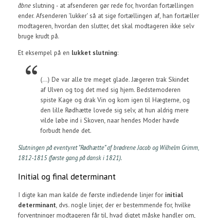
åbne
slutning - at afsenderen gør rede for, hvordan fortællingen
ender. Afsenderen 'lukker' så at sige fortællingen af, han fortæller
modtageren, hvordan den slutter, det skal modtageren ikke selv
bruge krudt på.
Et eksempel på en
lukket slutning
:
(...) De var alle tre meget glade. Jægeren trak Skindet
af Ulven og tog det med sig hjem. Bedstemoderen
spiste Kage og drak Vin og kom igen til Hægterne, og
den lille Rødhætte lovede sig selv, at hun aldrig mere
vilde løbe ind i Skoven, naar hendes Moder havde
forbudt hende det.
Slutningen på eventyret ”Rødhætte” af brødrene Jacob og Wilhelm Grimm,
1812-1815 (første gang på dansk i 1821).
Initial og final determinant
I digte kan man kalde de første indledende linjer for
initial
determinant
, dvs. nogle linjer, der er bestemmende for, hvilke
forventninger modtageren får til, hvad digtet måske handler om,