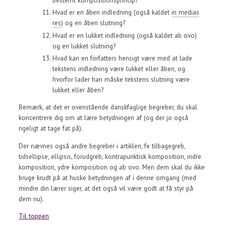
Hvad er en åben indledning (også kaldet
in medias
res
) og en åben slutning?
Hvad er en lukket indledning (også kaldet ab ovo)
og en lukket slutning?
Hvad kan en forfatters hensigt være med at lade
tekstens indledning være lukket eller åben, og
hvorfor lader han måske tekstens slutning være
lukket eller åben?
Bemærk, at det er ovenstående danskfaglige begreber, du skal
koncentrere dig om at lære betydningen af (og der jo også
rigeligt at tage fat på).
Der nævnes også andre begreber i artiklen, fx tilbagegreb,
tidsellipse, ellipsis, forudgreb, kontrapunktisk komposition, indre
komposition, ydre komposition og ab ovo. Men dem skal du ikke
bruge krudt på at huske betydningen af i denne omgang (med
mindre din lærer siger, at det også vil være godt at få styr på
dem nu).
Til toppen