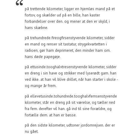
på trettende kilometer, ligger en hjemløs mand på et
fortov, og skælder ud på en bille, han kaster
forbandelser over den. og mener at den er skyld, i
hans skæbne.
på trehundrede.fireogfirsenstyvende kilometer, sidder
en mand og renser sit tastatur, strygekvartetten i
radioen, gør ham deprimeret, den minder ham om.
hans døde papegøje.
på ettusinde.tooghalvtresenstyvende kilometer, sidder
en dreng i sin have og strikker med lyserødt garn. han
ved ikke. at han vil blive drillet, når han starter i skole -
og mange år frem.
på ellevetusinde.tohundrede.tooghalvfemsenstyvende
kilometer, står en dreng på sit værelse, og tæller ned
fra fem. derefter vil han. gå ind til sine forældre, og
fortælle dem. at han er bøsse.
på den sidste kilometer, udtoner jordomrejsen. der er
nu gået.