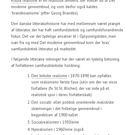
Kritisk realisme
er en realistisk tendens, der vokser ud af Det
moderne gennembrud, og som derfor også kaldes
'brandesianisme' (efter Georg Brandes).
Den danske litteraturhistorie har med mellemrum været præget
af litteratur, der har haft samfundskritisk og samfundsforandrende
fokus. Det var der tydelige ansatser til i Oplysningstiden, men
især fra og med Det moderne gennembrud kom der 'kras'
samfundskritisk litteratur på markedet.
I følgende litterære retninger har der været en tydelig betoning
af forfatteren samfundskritiske holdning:
Den kritiske realisme
i 1870-1890 kan opfattes
som realismens første fase (selv om der var visse
forfattere (fx St.St. Blicher), der var inde på et
realistisk spor i deres forfatterskab)
Den socialt- eller politisk orienterede realistiske
strømninger i det folkelige gennembrud i
begyndelsen af 1900-tallet
Socialrealismen i 1930'erne
Nyrealismen i 1960'erne (også