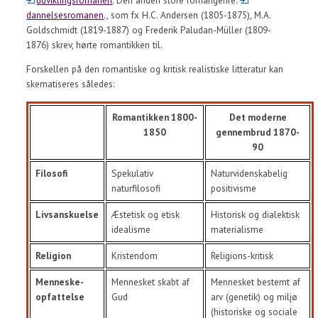
udviklingsromanen
. Den anden store romangenre:
dannelsesromanen
., som fx H.C. Andersen (1805-1875), M.A.
Goldschmidt (1819-1887) og Frederik Paludan-Müller (1809-
1876) skrev, hørte romantikken til.
Forskellen på den romantiske og kritisk realistiske litteratur kan
skematiseres således:
Romantikken 1800-
Det moderne
1850
gennembrud 1870-
90
Filosofi
Spekulativ
Naturvidenskabelig
naturfilosofi
positivisme
Livsanskuelse
Æstetisk og etisk
Historisk og dialektisk
idealisme
materialisme
Religion
Kristendom
Religions-kritisk
Menneske-
Mennesket skabt af
Mennesket bestemt af
opfattelse
Gud
arv (genetik) og miljø
(historiske og sociale