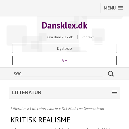
MENU
Dansklex.dk
Om dansklex.dk
Kontakt
Dyslexie
A +
LITTERATUR
Litteratur
»
Litteraturhistorie
»
Det Moderne Gennembrud
KRITISK REALISME