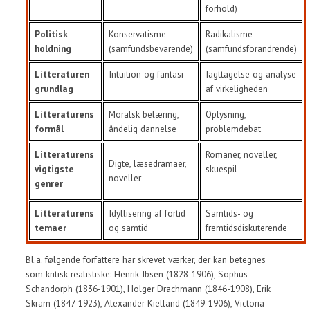
forhold)
Politisk
Konservatisme
Radikalisme
holdning
(samfundsbevarende)
(samfundsforandrende)
Litteraturen
Intuition og fantasi
Iagttagelse og analyse
grundlag
af virkeligheden
Litteraturens
Moralsk belæring,
Oplysning,
formål
åndelig dannelse
problemdebat
Litteraturens
Romaner, noveller,
Digte, læsedramaer,
vigtigste
skuespil
noveller
genrer
Litteraturens
Idyllisering af fortid
Samtids- og
temaer
og samtid
fremtidsdiskuterende
Bl.a. følgende forfattere har skrevet værker, der kan betegnes
som kritisk realistiske: Henrik Ibsen (1828-1906), Sophus
Schandorph (1836-1901), Holger Drachmann (1846-1908), Erik
Skram (1847-1923), Alexander Kielland (1849-1906), Victoria