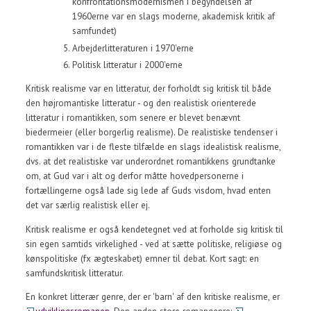
konfrontationsmodernismen i begyndelsen af
1960erne var en slags moderne, akademisk kritik af
samfundet)
Arbejderlitteraturen i 1970'erne
Politisk litteratur i 2000'erne
Kritisk realisme var en litteratur, der forholdt sig kritisk til både
den højromantiske litteratur - og den realistisk orienterede
litteratur i romantikken, som senere er blevet benævnt
biedermeier (eller borgerlig realisme). De realistiske tendenser i
romantikken var i de fleste tilfælde en slags idealistisk realisme,
dvs. at det realistiske var underordnet romantikkens grundtanke
om, at Gud var i alt og derfor måtte hovedpersonerne i
fortællingerne også lade sig lede af Guds visdom, hvad enten
det var særlig realistisk eller ej.
Kritisk realisme er også kendetegnet ved at forholde sig kritisk til
sin egen samtids virkelighed - ved at sætte politiske, religiøse og
kønspolitiske (fx ægteskabet) emner til debat. Kort sagt: en
samfundskritisk litteratur.
En konkret litterær genre, der er 'barn' af den kritiske realisme, er