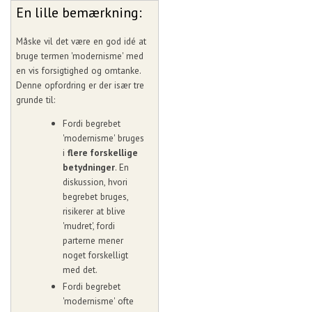
En lille bemærkning:
Måske vil det være en god idé at
bruge termen 'modernisme' med
en vis forsigtighed og omtanke.
Denne opfordring er der især tre
grunde til:
Fordi begrebet
'modernisme' bruges
i
flere forskellige
betydninger
. En
diskussion, hvori
begrebet bruges,
risikerer at blive
'mudret', fordi
parterne mener
noget forskelligt
med det.
Fordi begrebet
'modernisme' ofte