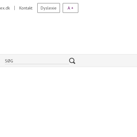
ex.dk
Kontakt
Dyslexie
A +