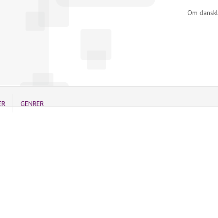
Om danskl
ER
GENRER