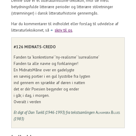
Denne side er et litteraturhistorie-leksikon, hvor de mest
betydningsfulde litterære perioder og litterære stilretninger
(strømninger) i dansk litteraturhistorie gennemgås.
Har du kommentarer til indholdet eller forslag til udvidelse af
litteraturleksikonet, så
skriv til os
.
#126 MIDNATS-CREDO
Fanden ta ’konkretisme’ ’ny-realisme’ ’surrealisme’
Fanden ta alle navne og forklaringer!
En MidnatsMåne over en gadelygte
en søvnig portier i en gul lysstribe fra lygten
ind gennem en sprække af døren i natten
det er dér Poesien begynder og ender
i går, i dag, i morgen.
Overalt i verden
Et digt af Dan Turèll (1946-1993) fra tekstsamlingen
Alhambra Blues
(1983)