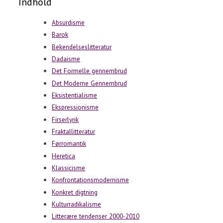
Indhold
Absurdisme
Barok
Bekendelseslitteratur
Dadaisme
Det Formelle gennembrud
Det Moderne Gennembrud
Eksistentialisme
Ekspressionisme
Firserlyrik
Fraktallitteratur
Førromantik
Heretica
Klassicisme
Konfrontationsmodernisme
Konkret digtning
Kulturradikalisme
Litterære tendenser 2000-2010