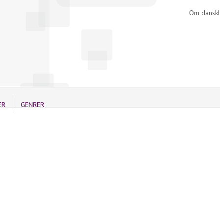
Om danskl
ER
GENRER