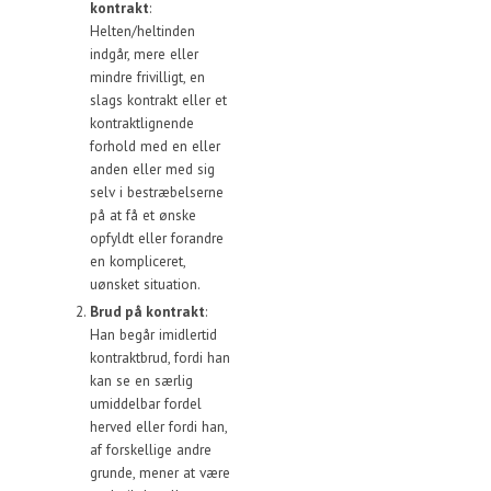
kontrakt
:
Helten/heltinden
indgår, mere eller
mindre frivilligt, en
slags kontrakt eller et
kontraktlignende
forhold med en eller
anden eller med sig
selv i bestræbelserne
på at få et ønske
opfyldt eller forandre
en kompliceret,
uønsket situation.
Brud på kontrakt
:
Han begår imidlertid
kontraktbrud, fordi han
kan se en særlig
umiddelbar fordel
herved eller fordi han,
af forskellige andre
grunde, mener at være